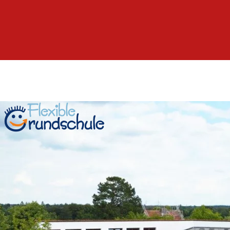
Grundschule
Pullach
im
Isartal