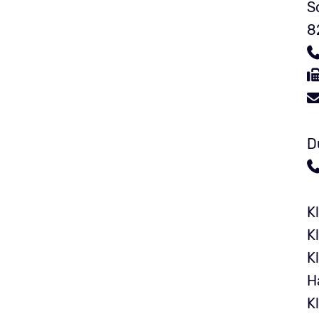
S
8
D
K
K
K
H
K